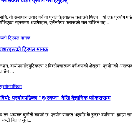
लासवेयर वाशर प्रयोग गरी हेर्नुहोस्
मेरो लागि, यो समाधान तयार गर्ने वा प्रतिक्रियाहरू चलाउने थिएन। यो एक प्रयो
ाँसिएका रहस्यमय अवशेषहरू, एर्लेनमेयर फ्लासको तल टाँसिने तह...
र वाशरहरूको ट्रिपल मानक
धान, बायोफार्मास्युटिकल्स र विश्लेषणात्मक परीक्षणको क्षेत्रमा, प्रयोगको अखण्ड
 छैन ...
दियो: प्रयोगपछिका "दुःस्वप्न" देखि वैज्ञानिक फोकससम्म
तर अव्यक्त चुनौती कायमै छ: प्रयोग समाप्त भएपछि के हुन्छ? वर्षौंसम्म, हाम्रा स
ण्टौं बिताए जुन...