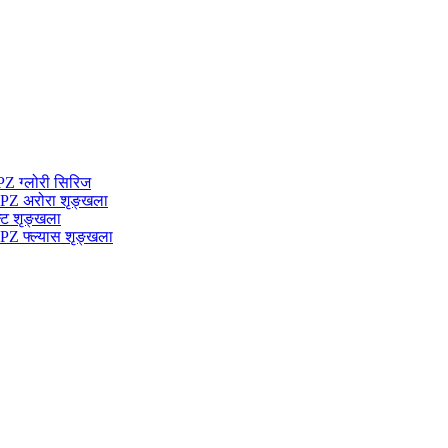
Z ग्लोरी सिरिज
XPZ अरोरा शृङ्खला
्ट शृङ्खला
XPZ फ्ल्यास शृङ्खला