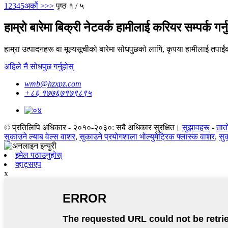
1
2
3
4
5
अर्को >
>>
पृष्ठ १ / ५
हाम्रो बारेमा बिक्री नेटवर्क हामीलाई करियर सम्पर्क गर्न
हाम्रा उत्पादनहरू वा मूल्यसूचीको बारेमा सोधपुछको लागि, कृपया हामीलाई तपाईंको
अहिले नै सोधपुछ गर्नुहोस्
wmb@hzxpz.com
+८६ १७७६७१७९८९५
© प्रतिलिपि अधिकार - २०१०-२०३०: सबै अधिकार सुरक्षित।
सुझावहरू
-
तात
सुकाउने ल्याब वेल्स वाशर
,
सुकाउने प्रयोगशाला भोल्युमेट्रिक फ्लास्क वाशर
,
सुक
इमेल पठाउनुहोस्
व्हाट्सएप
x