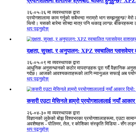
प्रयोगशालामा शारीरिक श्रमबाट थकित हुनुहुन्छ? XPZ ग्
२६-०५-२६ मा व्यवस्थापक द्वारा
प्रयोगशालामा काम गर्नुको सबैभन्दा नराम्रो भाग सम्झनुहुन्छ? 
थियो। यसको बारेमा सोच्दा मात्र पनि थकाइ लाग्छ: बीकरहरूमा ट
थप पढ्नुहोस्
दक्षता, सुरक्षा, र अनुपालन: XPZ स्वचालित ग्लासवेय
२६-०५-०९ मा व्यवस्थापक द्वारा
आधुनिक अनुसन्धानको कठोर मापदण्डहरू पूरा गर्दै वैज्ञानिक अनुसन्
गर्दछ। आजको आवश्यकताहरूको लागि म्यानुअल सफाई अब पर्याप्त
थप पढ्नुहोस्
कसरी एउटा मेसिनले हाम्रो प्रयोगशालालाई नयाँ आकार 
२६-०४-३० मा व्यवस्थापक द्वारा
विज्ञानको लुकेको बोझ विश्वभरका प्रयोगशालाहरूमा, एउटा सामान्य 
अवशेषहरू - पोलिमर, तेल, र कोशिका संस्कृति मिडिया - सँग लड्न घ
थप पढ्नुहोस्