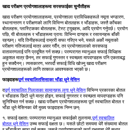
खाद्य परीक्षण प्रयोगशालाहरूमा सरसफाईका चुनौतीहरू
खाद्य परीक्षण प्रयोगशालाहरूमा, प्रयोगशाला प्राविधिकहरूले नमूना भण्डारण,
स्थानान्तरण र परीक्षणको लागि विभिन्न बोतलहरू र भाँडाहरू, जस्तै काँचका
बोतलहरू, प्लास्टिकका बोतलहरू, टेस्ट ट्युबहरू, आदि प्रयोग गर्नुपर्छ। प्रयोग
पछि, यी बोतलहरू र भाँडाहरूमा प्रायः विभिन्न दागहरू र रसायनहरू बाँकी
रहन्छन्। यदि तिनीहरूलाई राम्ररी सफा गरिएन भने, यसले अर्को नमूनाको
परीक्षण नतिजालाई मात्र असर गर्दैन, तर प्रयोगशालाको सरसफाइ
वातावरणलाई पनि प्रदूषित गर्न सक्छ। परम्परागत म्यानुअल सफाई विधिहरू
अकुशल मात्र छैनन्, तर सफाई गुणस्तर र स्वच्छता मापदण्डहरू पनि एकताबद्ध
हुन सक्दैनन्। त्यसकारण, भरपर्दो सफाई विधि खोज्नु खाद्य परीक्षण
प्रयोगशालाहरूको लागि तत्काल आवश्यकता भएको छ।
फाइदाहरू
पूर्ण स्वचालित
सिसाका भाँडा धुने मेसिन
द
पूर्ण स्वचालित गिलासका सामानहरू
लुगा धुने मेसिन
विभिन्न प्रकारका बोतल
र भाँडाहरू छिटो धुने मात्र होइन, सफाई गुणस्तर र स्वच्छता मापदण्डहरू पनि
सुनिश्चित गर्न सक्छ। खाद्य परीक्षण प्रयोगशालाहरूमा पूर्ण स्वचालित बोतल र
भाँडा धुने मेसिनका धेरै मुख्य फाइदाहरू निम्न छन्:
१. सफाई दक्षता: परम्परागत म्यानुअल सफाईको तुलनामा,
पूर्ण स्वचालित
बोतल
धुने मेसिन
उच्च सफाई दक्षता छ। यसले छोटो समयमा धेरै संख्यामा बोतल