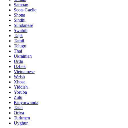
Samoan
Scots Gaelic
Shona
Sindhi
Sundanese
Swahili
Tajik
Tamil
Telugu
Thai
Ukrainian
Urdu
Uzbek
Vietnamese
Welsh
Xhosa
Yiddish
Yoruba
Zulu
Kinyarwanda
Tatar
Oriya
Turkmen
Uyghur