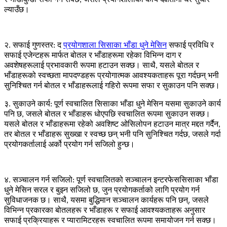
र भाँडाकुँडा सफा गर्न सक्छ, जसले प्रयोगशालाको कार्य दक्षतामा धेरै सुधार
ल्याउँछ।
२. सफाई गुणस्तर: द
प्रयोगशाला
सिसाका भाँडा धुने मेसिन
सफाई प्रविधि र
सफाई एजेन्टहरू मार्फत बोतल र भाँडाहरूमा रहेका विभिन्न दाग र
अवशेषहरूलाई प्रभावकारी रूपमा हटाउन सक्छ। साथै, यसले बोतल र
भाँडाहरूको स्वच्छता मापदण्डहरू प्रयोगात्मक आवश्यकताहरू पूरा गर्दछन् भनी
सुनिश्चित गर्न बोतल र भाँडाहरूलाई गहिरो रूपमा सफा र सुकाउन पनि सक्छ।
३. सुकाउने कार्य: पूर्ण स्वचालित
सिसाका भाँडा धुने मेसिन
यसमा सुकाउने कार्य
पनि छ, जसले बोतल र भाँडाहरू धोएपछि स्वचालित रूपमा सुकाउन सक्छ।
यसले बोतल र भाँडाहरूमा रहेको अवशिष्ट ओसिलोपन हटाउन मात्र मद्दत गर्दैन,
तर बोतल र भाँडाहरू सुख्खा र स्वच्छ छन् भनी पनि सुनिश्चित गर्दछ, जसले गर्दा
प्रयोगकर्तालाई अर्को प्रयोग गर्न सजिलो हुन्छ।
४. सञ्चालन गर्न सजिलो: पूर्ण स्वचालितको सञ्चालन इन्टरफेस
सिसाका भाँडा
धुने मेसिन
सरल र बुझ्न सजिलो छ, जुन प्रयोगकर्ताको लागि प्रयोग गर्न
सुविधाजनक छ। साथै, यसमा बुद्धिमान सञ्चालन कार्यहरू पनि छन्, जसले
विभिन्न प्रकारका बोतलहरू र भाँडाहरू र सफाई आवश्यकताहरू अनुसार
सफाई प्रक्रियाहरू र प्यारामिटरहरू स्वचालित रूपमा समायोजन गर्न सक्छ।