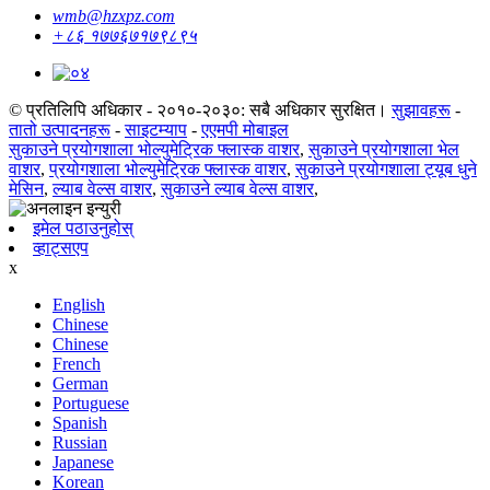
wmb@hzxpz.com
+८६ १७७६७१७९८९५
© प्रतिलिपि अधिकार - २०१०-२०३०: सबै अधिकार सुरक्षित।
सुझावहरू
-
तातो उत्पादनहरू
-
साइटम्याप
-
एएमपी मोबाइल
सुकाउने प्रयोगशाला भोल्युमेट्रिक फ्लास्क वाशर
,
सुकाउने प्रयोगशाला भेल
वाशर
,
प्रयोगशाला भोल्युमेट्रिक फ्लास्क वाशर
,
सुकाउने प्रयोगशाला ट्यूब धुने
मेसिन
,
ल्याब वेल्स वाशर
,
सुकाउने ल्याब वेल्स वाशर
,
इमेल पठाउनुहोस्
व्हाट्सएप
x
English
Chinese
Chinese
French
German
Portuguese
Spanish
Russian
Japanese
Korean