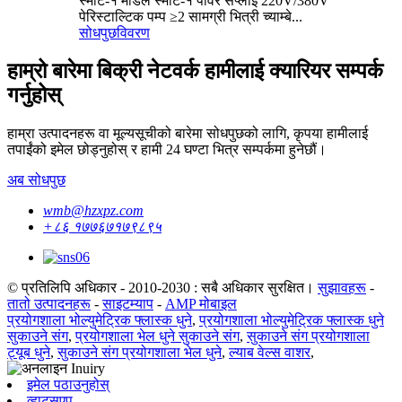
स्मार्ट-१ मोडेल स्मार्ट-१ पावर सप्लाई 220V/380V
पेरिस्टाल्टिक पम्प ≥2 सामग्री भित्री च्याम्बे...
सोधपुछ
विवरण
हाम्रो बारेमा बिक्री नेटवर्क हामीलाई क्यारियर सम्पर्क
गर्नुहोस्
हाम्रा उत्पादनहरू वा मूल्यसूचीको बारेमा सोधपुछको लागि, कृपया हामीलाई
तपाईंको इमेल छोड्नुहोस् र हामी 24 घण्टा भित्र सम्पर्कमा हुनेछौं।
अब सोधपुछ
wmb@hzxpz.com
+८६ १७७६७१७९८९५
© प्रतिलिपि अधिकार - 2010-2030 : सबै अधिकार सुरक्षित।
सुझावहरू
-
तातो उत्पादनहरू
-
साइटम्याप
-
AMP मोबाइल
प्रयोगशाला भोल्युमेट्रिक फ्लास्क धुने
,
प्रयोगशाला भोल्युमेट्रिक फ्लास्क धुने
सुकाउने संग
,
प्रयोगशाला भेल धुने सुकाउने संग
,
सुकाउने संग प्रयोगशाला
ट्यूब धुने
,
सुकाउने संग प्रयोगशाला भेल धुने
,
ल्याब वेल्स वाशर
,
इमेल पठाउनुहोस्
व्हाट्सएप