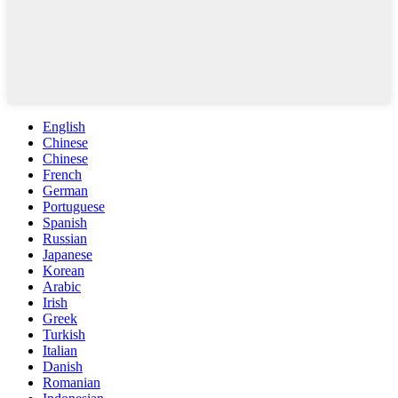
English
Chinese
Chinese
French
German
Portuguese
Spanish
Russian
Japanese
Korean
Arabic
Irish
Greek
Turkish
Italian
Danish
Romanian