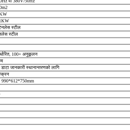
0Hz वा 380V/50Hz
10m2
9KW
11KW
टेनलेस स्टील
नलेस स्टील
निर्धारित, 100+ अनुकूलन
्म
 डाटा जानकारी स्थानान्तरणको लागि
क्रिन
: 990*612*750mm
0