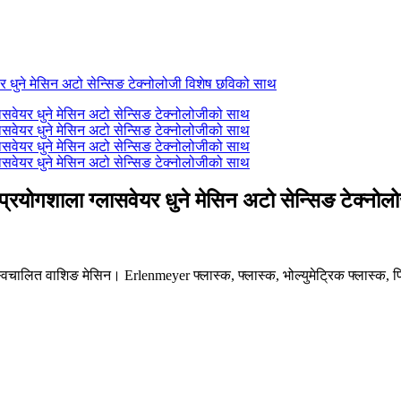
त प्रयोगशाला ग्लासवेयर धुने मेसिन अटो सेन्सिङ टेक्नो
स्वचालित वाशिङ मेसिन। Erlenmeyer फ्लास्क, फ्लास्क, भोल्युमेट्रिक फ्लास्क, प