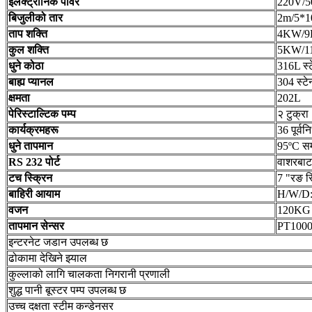
इलेक्ट्रोनिक पावर
220V/5
बिजुलीको तार
2m/5*
ताप शक्ति
4KW/
कुल शक्ति
5KW/
धुने कोठा
316L स्
बाह्य प्यानल
304 स्टे
क्षमता
202L
पेरिस्टाल्टिक पम्प
२ टुक्रा
कार्यक्रमहरू
36 पूर्व
धुने तापमान
95ºC सम
RS 232 पोर्ट
वाशरबाट
टच स्क्रिन
7 "रङ स्
बाहिरी आयाम
H/W/D
वजन
120KG
तापमान सेन्सर
PT100
इन्टरनेट जडान उपलब्ध छ
ढोकामा देखिने झ्याल
कुल्लाको लागि चालकता निगरानी प्रणाली
शुद्ध पानी बूस्टर पम्प उपलब्ध छ
उच्च दक्षता स्टीम कन्डेनसर