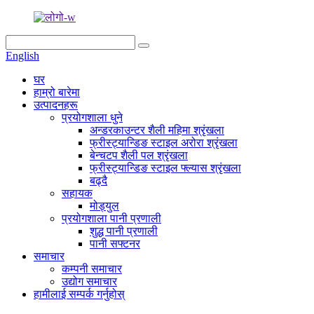
English
घर
हाम्रो बारेमा
उत्पादनहरू
प्रयोगशाला धुने
अन्डरकाउन्टर शैली महिमा श्रृंखला
फ्रीस्ट्यान्डिङ स्टाइल अरोरा श्रृंखला
बेन्चटप शैली पल श्रृंखला
फ्रीस्ट्यान्डिङ स्टाइल फ्ल्यास श्रृंखला
बढ्दै
सहायक
मोड्युल
प्रयोगशाला पानी प्रणाली
शुद्ध पानी प्रणाली
पानी सफ्टनर
समाचार
कम्पनी समाचार
उद्योग समाचार
हामीलाई सम्पर्क गर्नुहोस्