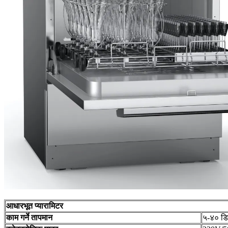
आधारभूत प्यारामिटर
काम गर्ने तापमान
५-४० डि