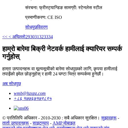
संरचना: फ्रीस्ट्यान्डिङ सामग्री: स्टेनलेस स्टील
प्रमाणीकरण: CE ISO
सोधपुछ
विवरण
<<
< अघिल्लो
29
30
31
32
33
34
हाम्रो बारेमा बिक्री नेटवर्क हामीलाई क्यारियर सम्पर्क
गर्नुहोस्
हाम्रा उत्पादनहरू वा मूल्यसूचीको बारेमा सोधपुछको लागि, कृपया हामीलाई
तपाईंको इमेल छोड्नुहोस् र हामी 24 घण्टा भित्र सम्पर्कमा हुनेछौं।
अब सोधपुछ
wmb@hzxpz.com
+८६ १७७६७१७९८९५
© प्रतिलिपि अधिकार - 2010-2030 : सबै अधिकार सुरक्षित।
सुझावहरू
-
तातो उत्पादनहरू
-
साइटम्याप
-
AMP मोबाइल